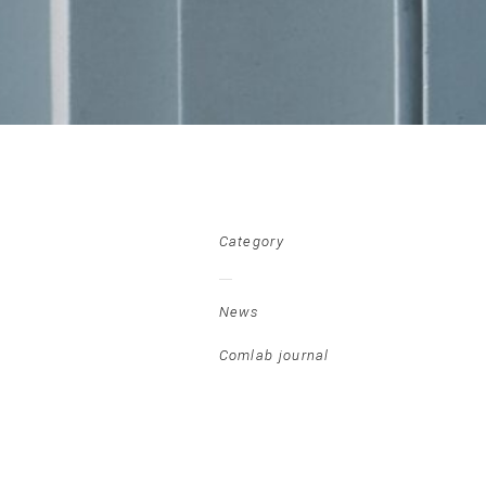
Category
News
Comlab journal