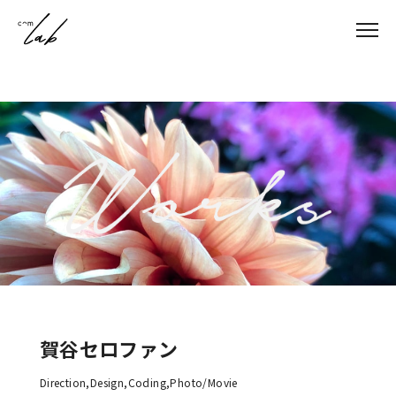
About
私たちについて
Service
事業一覧
Works
制作事例
Comlab journal
コンテンツ
Recruit
採用情報
News
ニュース一覧
賀谷セロファン
Direction
,
Design
,
Coding
,
Photo/Movie