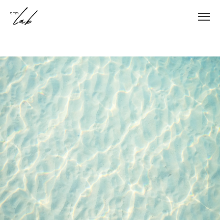
About
私たちについて
Service
事業一覧
Works
制作事例
Comlab journal
コンテンツ
Recruit
採用情報
News
ニュース一覧